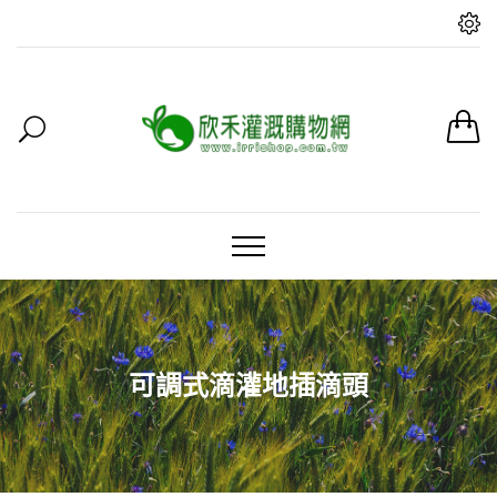
可調式滴灌地插滴頭