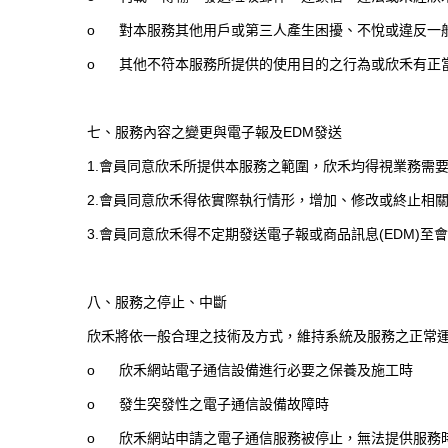
o
對本服務其他用戶或第三人產生困擾、不悅或違反一
o
其他不符本服務所提供的使用目的之行為或欣禾有正
七、服務內容之變更與電子報及
EDM
發送
1.
會員同意欣禾所提供本服務之範圍，欣禾均得視業務需
2.
會員同意欣禾得依實際執行情形，增加、修改或終止相
3.
會員同意欣禾得不定期發送電子報或商品訊息
(EDM)
至會
八、服務之停止、中斷
欣禾將依一般合理之技術及方式，維持系統及服務之正常
o
欣禾網站電子通信設備進行必要之保養及施工時
o
發生突發性之電子通信設備故障時
o
欣禾網站申請之電子通信服務被停止，無法提供服務