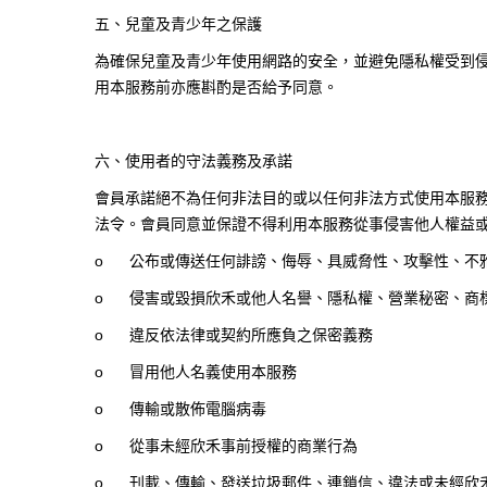
五、兒童及青少年之保護
為確保兒童及青少年使用網路的安全，並避免隱私權受到侵
用本服務前亦應斟酌是否給予同意。
六、使用者的守法義務及承諾
會員承諾絕不為任何非法目的或以任何非法方式使用本服
法令。會員同意並保證不得利用本服務從事侵害他人權益
o
公布或傳送任何誹謗、侮辱、具威脅性、攻擊性、不
o
侵害或毀損欣禾或他人名譽、隱私權、營業秘密、商
o
違反依法律或契約所應負之保密義務
o
冒用他人名義使用本服務
o
傳輸或散佈電腦病毒
o
從事未經欣禾事前授權的商業行為
o
刊載、傳輸、發送垃圾郵件、連鎖信、違法或未經欣