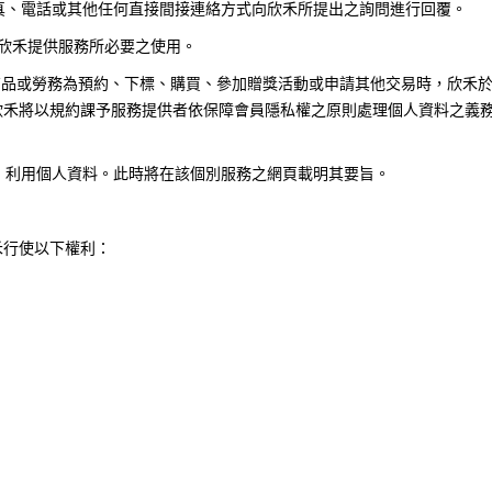
真、電話或其他任何直接間接連絡方式向欣禾所提出之詢問進行回覆。
欣禾提供服務所必要之使用。
商品或勞務為預約、下標、購買、參加贈獎活動或申請其他交易時，欣禾
欣禾將以規約課予服務提供者依保障會員隱私權之原則處理個人資料之義
，利用個人資料。此時將在該個別服務之網頁載明其要旨。
禾行使以下權利：