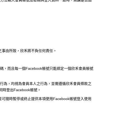
定方法輸入會員帳號及密碼與登入資料一致時，無論是否由
之事由所致，欣禾將不負任何責任。
碼，而且每一個
Facebook
帳號只能綁定一個欣禾會員帳號
行為，均視為會員本人之行為，並需遵循欣禾會員條款之
同時登出
Facebook
帳號。
並可隨時暫停或終止提供本項使用
Facebook
帳號登入使用