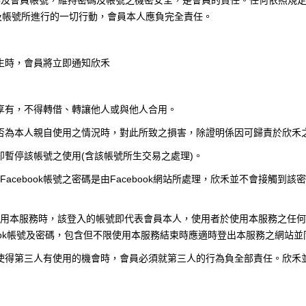
碼及會員帳號，維持密碼及帳號之機密安全，是會員的責任。任何依照規
及帳號所進行的一切行動，會員本人應負完全責任。
生時，會員將立即通知欣禾
享有，不得轉借、轉讓他人或與他人合用。
否為本人親自使用之情況時，對此所致之損害，除證明係因可歸責於欣禾
即暫停該帳號之使用
(
含該帳號所生交易之處理
)
。
Facebook
帳號之密碼是由
Facebook
網站所處理，欣禾並不會接觸到該密
用本服務時，該登入的帳號即代表會員本人，使用者於使用本服務之任何
ok
帳號及密碼，包含但不限使用本服務結束時應適時登出本服務之網站並
使得第三人有使用的機會時，會員必須就第三人的行為負全部責任。欣禾