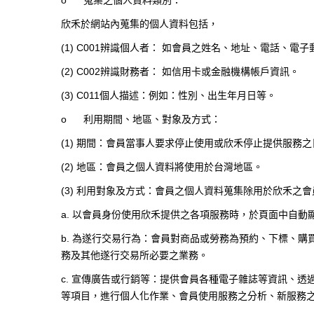
o
蒐集之個人資料類別：
欣禾於網站內蒐集的個人資料包括，
(1) C001
辨識個人者： 如會員之姓名、地址、電話、電子
(2) C002
辨識財務者： 如信用卡或金融機構帳戶資訊。
(3) C011
個人描述：例如：性別、出生年月日等。
o
利用期間、地區、對象及方式：
(1)
期間：會員當事人要求停止使用或欣禾停止提供服務之
(2)
地區：會員之個人資料將使用於台灣地區。
(3)
利用對象及方式：會員之個人資料蒐集除用於欣禾之會
a.
以會員身份使用欣禾提供之各項服務時，於頁面中自動
b.
為遂行交易行為：會員對商品或勞務為預約、下標、購
務及其他遂行交易所必要之業務。
c.
宣傳廣告或行銷等：提供會員各種電子雜誌等資訊、透
等項目，進行個人化作業、會員使用服務之分析、新服務