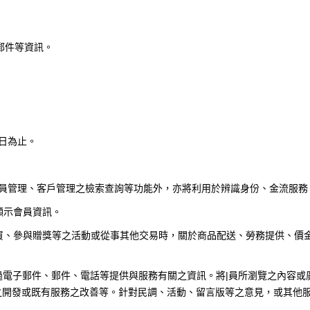
郵件等資訊。
日為止。
員管理、客戶管理之檢索查詢等功能外，亦將利用於辨識身份、金流服務
顯示會員資訊。
買、參與贈獎等之活動或從事其他交易時，關於商品配送、勞務提供、價
過電子郵件、郵件、電話等提供與服務有關之資訊。將
|
員所瀏覽之內容或
之開發或既有服務之改善等。針對民調、活動、留言版等之意見，或其他