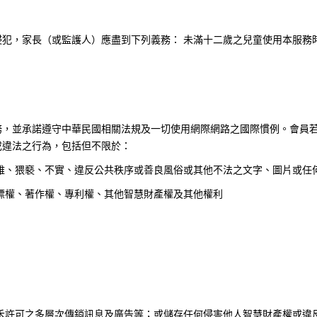
犯，家長（或監護人）應盡到下列義務： 未滿十二歲之兒童使用本服務
務，並承諾遵守中華民國相關法規及一切使用網際網路之國際慣例。會員
或違法之行為，包括但不限於：
雅、猥褻、不實、違反公共秩序或善良風俗或其他不法之文字、圖片或任
標權、著作權、專利權、其他智慧財產權及其他權利
禾許可之多層次傳銷訊息及廣告等；或儲存任何侵害他人智慧財產權或違