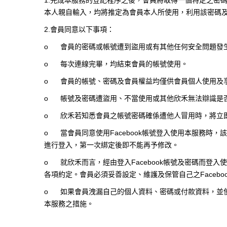
1.
完成本服務的登記程序之後，會員將取得一個特定之密
本人親自輸入，均將推定為會員本人所使用，利用該密碼
2.
會員同意以下事項：
o
會員的密碼或帳號遭到盜用或有其他任何安全問題發
o
每次連線完畢，均結束會員的帳號使用。
o
會員的帳號、密碼及會員權益均僅供會員個人使用及
o
帳號及密碼遭盜用、不當使用或其他欣禾無法辯識是
o
欣禾若知悉會員之帳號密碼確係遭他人冒用時，將立
o
當會員同意使用
Facebook
帳號登入使用本服務時，該
進行登入，第一次綁定後即不能再予修改。
o
就欣禾而言，經由登入
Facebook
帳號及密碼而登入使
各項約定。會員必須妥善設定、維護及保管自己之
Facebo
o
如果會員洩漏自己的個人資料、密碼或付款資料，並
本服務之措施。