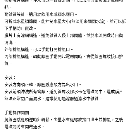
傾斜膜片構造，使水流成一直線流動，可以增加流量及減少摩擦損
耗。
耐雜質設計，適用於飲用水或髒水應用。
可拆式水量調節閥，能控制水量大小(無法用來關閉水流)，並可以拆
下手柄防止竄改。
膜片上有濾網構造，避免雜質入侵上部閥體，並於水流開啟時自動
清洗。
外部排氣構造，可以手動打開排氣口。
內部排氣構造，轉動線圈手動開起電磁閥時，會從線圈螺紋接口排
氣。
安裝：
安裝方向須正確，線圈感應頭方為出水口。
安裝前須沖洗所有管線，避免管屑及膠水卡在電磁閥中，造成膜片
無法正常閉合而漏水。建議使用過濾器過濾水中雜質。
手動操作開關：
將線圈感應頭逆時針轉鬆，少量水會從螺紋接口滲出並排氣，之後
電磁閥將會開啟通水。