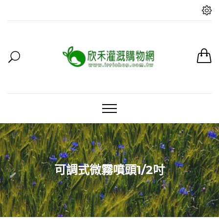
可調式微霧噴頭1/2吋