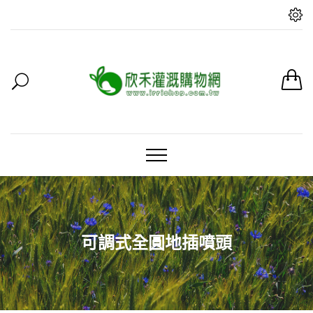
可調式全圓地插噴頭