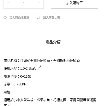
加入商品收藏夾
加入商品比較
商品介紹
商品名稱：可調式全圓地插噴頭、全圓散射地插噴頭
2
使用水壓：1.0-2.5
kg/cm
噴灑半徑：0-0.5米
流量：0-90LPH
用途：
適用於小中大型盆栽、瓜果樹苗、花槽花圃、家庭園藝等灌溉需
求。