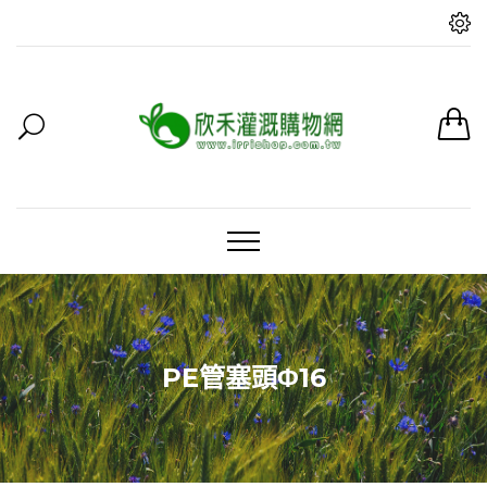
PE管塞頭Φ16