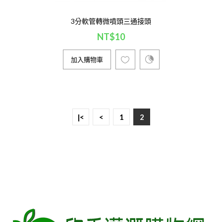
3分軟管轉微噴頭三通接頭
NT$10
加入購物車
|<
<
1
2