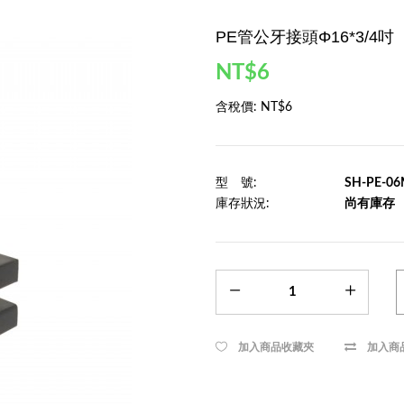
PE管公牙接頭Φ16*3/4吋
NT$6
含稅價:
NT$6
型 號:
SH-PE-0
庫存狀況:
尚有庫存
加入商品收藏夾
加入商