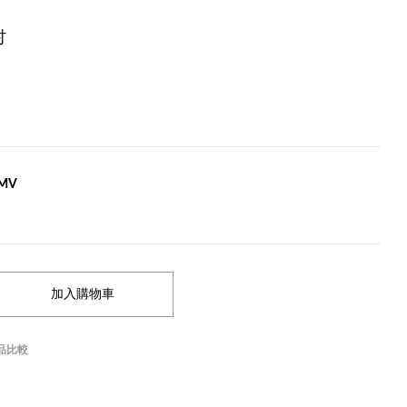
吋
6MV
品比較