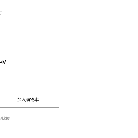
吋
4MV
品比較