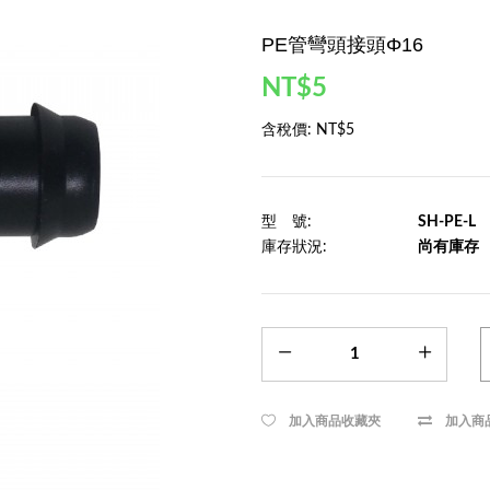
PE管彎頭接頭Φ16
NT$5
含稅價:
NT$5
型 號:
SH-PE-L
庫存狀況:
尚有庫存
加入商品收藏夾
加入商